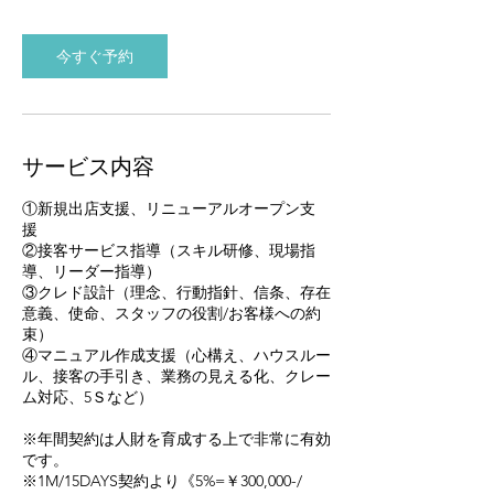
s
今すぐ予約
サービス内容
①新規出店支援、リニューアルオープン支
援
②接客サービス指導（スキル研修、現場指
導、リーダー指導）
③クレド設計（理念、行動指針、信条、存在
意義、使命、スタッフの役割/お客様への約
束）
④マニュアル作成支援（心構え、ハウスルー
ル、接客の手引き、業務の見える化、クレー
ム対応、5Ｓなど）
※年間契約は人財を育成する上で非常に有効
です。
※1M/15DAYS契約より《5%=￥300,000-/