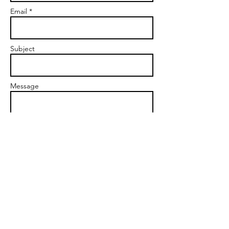
Email *
Subject
Message
Send
STARTING POINT.knob -
ｽﾀｰﾃｨﾝｸﾞﾎﾟｲﾝﾄ