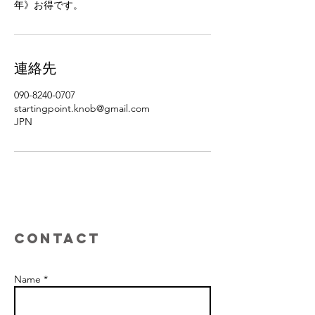
年》お得です。
連絡先
090-8240-0707
startingpoint.knob@gmail.com
JPN
Contact
Name *