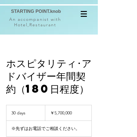
STARTING POINT.knob
An accompanist with
Hotel,Restaurant
ホスピタリティ･ア
ドバイザー年間契
約（180日程度）
5,700,000
円
30 days
3
￥5,700,000
0
d
※先ずはお電話でご相談ください。
a
y