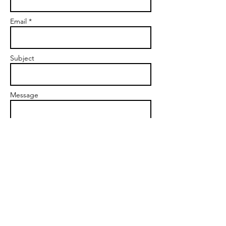
Email *
Subject
Message
Send
STARTING POINT.knob -
ｽﾀｰﾃｨﾝｸﾞﾎﾟｲﾝﾄ